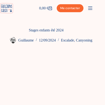
Passer
au
0,00
€
Me contacter
Panier
contenu
d’achat
Stages enfants été 2024
Guillaume
12/09/2024
Escalade
,
Canyoning