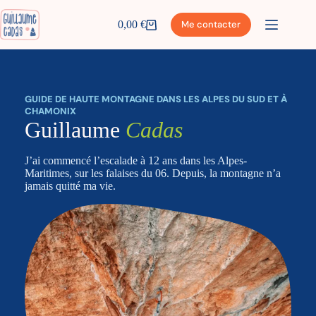
Passer
au
0,00
€
Me contacter
Panier
contenu
d’achat
GUIDE DE HAUTE MONTAGNE DANS LES ALPES DU SUD ET À
CHAMONIX
Guillaume
Cadas
J’ai commencé l’escalade à 12 ans dans les Alpes-
Maritimes, sur les falaises du 06. Depuis, la montagne n’a
jamais quitté ma vie.