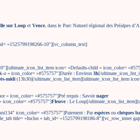
lle sur Loup
et
Vence
, dans le Parc Naturel régional des Préalpes d’
tab_id= »1525799198266-10″][vc_column_text]
0″][ultimate_icon_list_item icon= »Defaults-child » icon_color= »#57
lock-o » icon_color= »#575757″]Durée : Environ
3h
[/ultimate_icon_list_
ès-midi
(13h30)[/ultimate_icon_list_item][ultimate_icon_list_item icon
chor » icon_color= »#575757″]Pré requis : Savoir
nager
t » icon_color= »#575757″]
Fleuve
: Le Loup[/ultimate_icon_list_item][u
et-uni134″ icon_color= »#575757″]Paiement : Par
espèces
ou
chèques ba
][single_tab title= »Inclus » tab_id= »1525799198186-8″][vc_row_inner