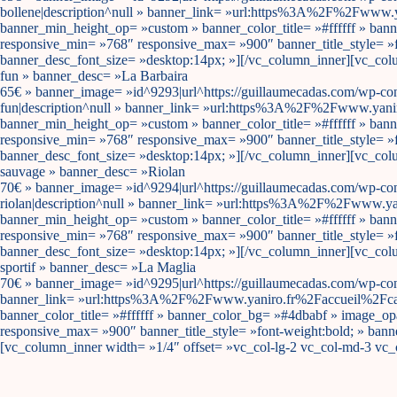
bollene|description^null » banner_link= »url:https%3A%2F%2Fwww.y
banner_min_height_op= »custom » banner_color_title= »#ffffff » ba
responsive_min= »768″ responsive_max= »900″ banner_title_style= »f
banner_desc_font_size= »desktop:14px; »][/vc_column_inner][vc_colum
fun » banner_desc= »La Barbaira
65€ » banner_image= »id^9293|url^https://guillaumecadas.com/wp-conte
fun|description^null » banner_link= »url:https%3A%2F%2Fwww.yanir
banner_min_height_op= »custom » banner_color_title= »#ffffff » ba
responsive_min= »768″ responsive_max= »900″ banner_title_style= »f
banner_desc_font_size= »desktop:14px; »][/vc_column_inner][vc_colum
sauvage » banner_desc= »Riolan
70€ » banner_image= »id^9294|url^https://guillaumecadas.com/wp-cont
riolan|description^null » banner_link= »url:https%3A%2F%2Fwww.ya
banner_min_height_op= »custom » banner_color_title= »#ffffff » ba
responsive_min= »768″ responsive_max= »900″ banner_title_style= »f
banner_desc_font_size= »desktop:14px; »][/vc_column_inner][vc_colum
sportif » banner_desc= »La Maglia
70€ » banner_image= »id^9295|url^https://guillaumecadas.com/wp-conten
banner_link= »url:https%3A%2F%2Fwww.yaniro.fr%2Faccueil%2Fcany
banner_color_title= »#ffffff » banner_color_bg= »#4dbabf » image_
responsive_max= »900″ banner_title_style= »font-weight:bold; » ban
[vc_column_inner width= »1/4″ offset= »vc_col-lg-2 vc_col-md-3 vc_