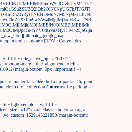
RBVEElNUIlMEElMEFmdW5jdGlvbiUyMG15T
lQaG9uZSU3Q2lQb2QlN0NpUGFkJTJGJTI
wcyUzRmRhZGRyJTNENDMuNzM5NjMxJTJDNi
JTIwd2luZG93Lm9wZW4lMjglMjJodHRwJTNB
0QlMjIlMjklM0IlMEElN0QlMEElMEElMk
QlMjJpdGktYnV0dG9uJTIyJTIwb25jbGlja
html][ultimate_google_map
ue » top_margin= »none »]RDV : Canyon des
»#ffffff » title_active_bg= »#f7f7f7″
= »bottom-marg » title_alignment= »left »
810912{margin-bottom: 0px !important;} »]
 puis remonter la vallée du Loup par la D6, pour
prendre à droite direction
Courmes
. Le parking se
abf » bghovercolor= »#ffffff »
 icon_size= »12″ extra_class= »bottom-marg »
css= ».vc_custom_1529145221858{margin-bottom: