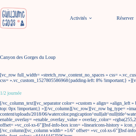
Passer
au
contenu
Activités
Réserver
Canyon des Gorges du Loup
[vc_row full_width= »stretch_row_content_no_spaces » css= ».vc_cu
css= ».vc_custom_1527805586968{padding-left: 8% !important;} »][
1/2 journée
[/vc_column_text][vc_separator color= »custom » align= »align_left
top: 0px !important;} »][/vc_column][/vc_row][vc_row bg_type= »ima
content/uploads/2018/06/watercolor.png|caption^null|alt^null|title^wa
enable_overlay= »enable_overlay_value » overlay_color= »rgba(255,
offset= »vc_col-xs-6″][bsf-info-box icon= »linearicons-history » icon
[/vc_column][vc_column width= »1/6″ offset= »vc_col-xs-6″][bsf-info-
title_font_color= »#444444″]50€/pers.