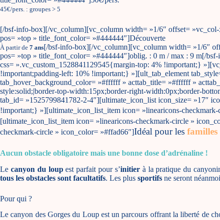
45€/pers. : groupes > 5
[/bsf-info-box][/vc_column][vc_column width= »1/6″ offset= »vc_col-
pos= »top » title_font_color= »#444444″]Découverte
[/bsf-info-box][/vc_column][vc_column width= »1/6″ off
À partir de
7 ans
pos= »top » title_font_color= »#444444″]oblig. : 0 m / max : 9 m[/b
css= ».vc_custom_1528841129545{margin-top: 4% !important;} »][vc
!important;padding-left: 10% !important;} »][ult_tab_element tab_sty
tab_hover_background_color= »#ffffff » acttab_title= »#ffffff » actt
style:solid;|border-top-width:15px;border-right-width:0px;border-bottom
tab_id= »1525799841782-2-4″][ultimate_icon_list icon_size= »17″ i
!important;} »][ultimate_icon_list_item icon= »linearicons-checkmark-
[ultimate_icon_list_item icon= »linearicons-checkmark-circle » icon_c
Idéal pour les
familles
checkmark-circle » icon_color= »#ffad66″]
Aucun obstacle obligatoire mais une bonne dose d’adrénaline !
Le
canyon du loup
est parfait pour s’
initier
à la pratique du canyoni
tous les obstacles sont facultatifs
. Les plus
sportifs
ne seront néanmo
Pour qui ?
Le canyon des Gorges du Loup est un parcours offrant la liberté de choi