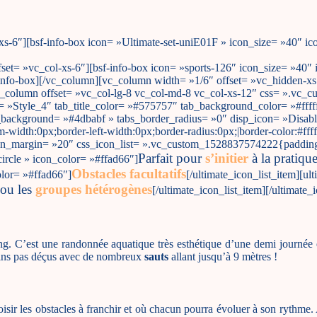
xs-6″][bsf-info-box icon= »Ultimate-set-uniE01F » icon_size= »40″ ic
set= »vc_col-xs-6″][bsf-info-box icon= »sports-126″ icon_size= »40″ 
sf-info-box][/vc_column][vc_column width= »1/6″ offset= »vc_hidden-
_column offset= »vc_col-lg-8 vc_col-md-8 vc_col-xs-12″ css= ».vc
le= »Style_4″ tab_title_color= »#575757″ tab_background_color= »#ffff
ab_background= »#4dbabf » tabs_border_radius= »0″ disp_icon= »Disabl
-width:0px;border-left-width:0px;border-radius:0px;|border-color:#ffffff
con_margin= »20″ css_icon_list= ».vc_custom_1528837574222{padding
Parfait pour
s’initier
à la pratiqu
circle » icon_color= »#ffad66″]
Obstacles facultatifs
olor= »#ffad66″]
[/ultimate_icon_list_item][ul
ou les
groupes hétérogènes
[/ultimate_icon_list_item][/ultimate_
ng. C’est une randonnée aquatique très esthétique d’une demi journée
ins pas déçus avec de nombreux
sauts
allant jusqu’à 9 mètres !
sir les obstacles à franchir et où chacun pourra évoluer à son rythme. A