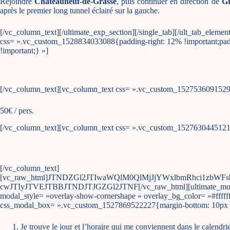
Rejoindre
Chateauneuf-de-Grasse
, puis continuer en direction de
Gr
après le premier long tunnel éclairé sur la gauche.
[/vc_column_text][/ultimate_exp_section][/single_tab][/ult_tab_eleme
css= ».vc_custom_1528834033088{padding-right: 12% !important;pad
!important;} »]
[/vc_column_text][vc_column_text css= ».vc_custom_1527536091529{
50€ / pers.
[/vc_column_text][vc_column_text css= ».vc_custom_1527630445121{
[/vc_column_text]
[vc_raw_html]JTNDZGl2JTIwaWQlM0QlMjJjYWxlbmRhci1zb
cwJTIyJTVEJTBBJTNDJTJGZGl2JTNF[/vc_raw_html][ultimate_modal mo
modal_style= »overlay-show-cornershape » overlay_bg_color= »#fffff
css_modal_box= ».vc_custom_1527869522227{margin-bottom: 10px !
Je trouve le jour et l’horaire qui me conviennent dans le calendri