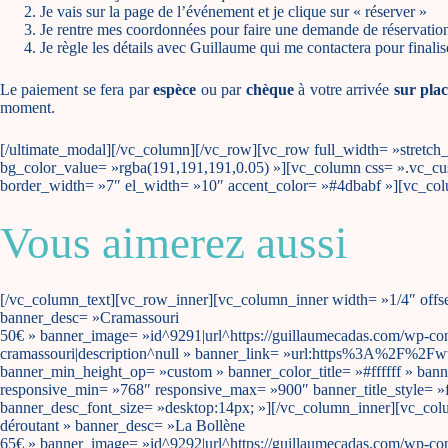
Je vais sur la page de l’événement et je clique sur « réserver »
Je rentre mes coordonnées pour faire une demande de réservatio
Je règle les détails avec Guillaume qui me contactera pour finalis
Le paiement se fera par
espèce
ou par
chèque
à votre arrivée
sur plac
moment.
[/ultimate_modal][/vc_column][/vc_row][vc_row full_width= »stretc
bg_color_value= »rgba(191,191,191,0.05) »][vc_column css= ».vc_cus
border_width= »7″ el_width= »10″ accent_color= »#4dbabf »][vc_co
Vous aimerez aussi
[/vc_column_text][vc_row_inner][vc_column_inner width= »1/4″ offset
banner_desc= »Cramassouri
50€ » banner_image= »id^9291|url^https://guillaumecadas.com/wp-cont
cramassouri|description^null » banner_link= »url:https%3A%2F%2Fw
banner_min_height_op= »custom » banner_color_title= »#ffffff » ba
responsive_min= »768″ responsive_max= »900″ banner_title_style= »f
banner_desc_font_size= »desktop:14px; »][/vc_column_inner][vc_colum
déroutant » banner_desc= »La Bollène
65€ » banner_image= »id^9292|url^https://guillaumecadas.com/wp-cont