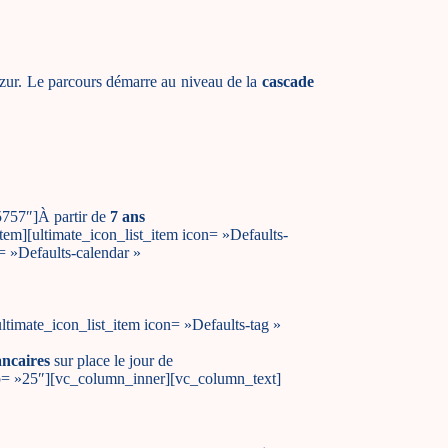
Azur. Le parcours démarre au niveau de la
cascade
5757″]À partir de
7 ans
item][ultimate_icon_list_item icon= »Defaults-
= »Defaults-calendar »
ltimate_icon_list_item icon= »Defaults-tag »
ncaires
sur place le jour de
 gap= »25″][vc_column_inner][vc_column_text]