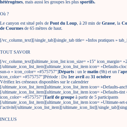
hétérogènes
, mais aussi les groupes les plus
sportifs.
Où ?
Le canyon est situé près de
Pont du Loup
, à 20 min de
Grasse
, la
Co
de Courmes
de 65 mètres de haut.
[/vc_column_text][/single_tab][single_tab title= »Infos pratiques » 
TOUT SAVOIR
[/vc_column_text][ultimate_icon_list icon_size= »15″ icon_margin= »2
[/ultimate_icon_list_item][ultimate_icon_list_item icon= »Defaults-c
sun-o » icon_color= »#575757″]
Départs
: un le
matin
(9h) et un l’
apr
icon_color= »#575757″]Période : Du
1er avril
au
31 octobre
Vérifiez les créneaux disponibles sur le calendrier
[/ultimate_icon_list_item][ultimate_icon_list_item icon= »Defaults-an
[/ultimate_icon_list_item][ultimate_icon_list_item icon= »Defaults-tin
icon_color= »#575757″]
Tarif de groupe
à partir de 5 participants
[/ultimate_icon_list_item][ultimate_icon_list_item icon= »Ultimate-s
l’activité[/ultimate_icon_list_item][/ultimate_icon_list][/single_tab
INCLUS