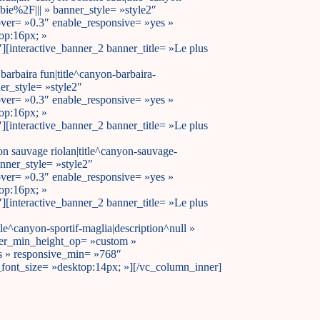
e%2F||| » banner_style= »style2″
ver= »0.3″ enable_responsive= »yes »
op:16px; »
[interactive_banner_2 banner_title= »Le plus
arbaira fun|title^canyon-barbaira-
r_style= »style2″
ver= »0.3″ enable_responsive= »yes »
op:16px; »
[interactive_banner_2 banner_title= »Le plus
n sauvage riolan|title^canyon-sauvage-
ner_style= »style2″
ver= »0.3″ enable_responsive= »yes »
op:16px; »
[interactive_banner_2 banner_title= »Le plus
le^canyon-sportif-maglia|description^null »
er_min_height_op= »custom »
es » responsive_min= »768″
_font_size= »desktop:14px; »][/vc_column_inner]