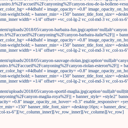
aniro.fr%2Faccueil%2Fcanyoning%2Fcanyon-riou-de-la-bollene-vesubi
nner_color_bg= »#4dbabf » image_opacity= »0.8″ image_opacity_on_ho
ont-weight:bold; » banner_min= »150″ banner_title_font_size= »deskt
n_inner width= »1/4″ offset= »vc_col-lg-2 vc_col-md-3 vc_col-xs-6″]
nt/uploads/2018/05/canyon-barbaira-fun.jpg|caption^null|alt^canyon b
o.fr%2Faccueil%2Fcanyoning%2Fcanyon-barbaira-italie%2F||| » banne
nner_color_bg= »#4dbabf » image_opacity= »0.8″ image_opacity_on_ho
ont-weight:bold; » banner_min= »150″ banner_title_font_size= »deskt
n_inner width= »1/4″ offset= »vc_col-lg-2 vc_col-md-3 vc_col-xs-6″]
ent/uploads/2018/05/canyon-sauvage-riolan.jpg|caption^null|alt^canyo
niro.fr%2Faccueil%2Fcanyoning%2Fcanyon-riolan-esteron%2F||| » ban
nner_color_bg= »#4dbabf » image_opacity= »0.8″ image_opacity_on_ho
ont-weight:bold; » banner_min= »150″ banner_title_font_size= »deskt
n_inner width= »1/4″ offset= »vc_col-lg-2 vc_col-md-3 vc_col-xs-6″]
t/uploads/2018/05/canyon-sportif-maglia.jpg|caption^null|alt^null|tit
oning%2Fcanyon-maglia-roya%2F||| » banner_style= »style2″ bann
opacity= »0.8″ image_opacity_on_hover= »0.3″ enable_responsive= »y
ner_min= »150″ banner_title_font_size= »desktop:16px; » banner_desc
col-xs-6″][/vc_column_inner][/vc_row_inner][/vc_column][/vc_row]