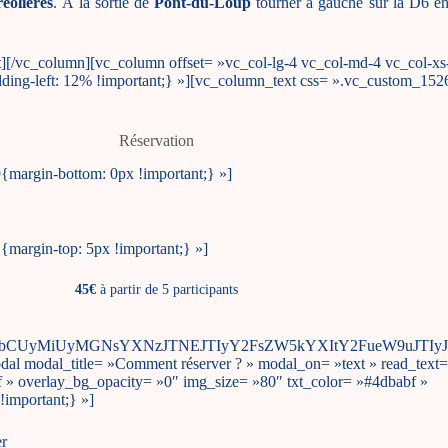
éolières
. À la sortie de
Pont-du-Loup
tourner à gauche sur la D6 en
nt][/vc_column][vc_column offset= »vc_col-lg-4 vc_col-md-4 vc_col-xs
ding-left: 12% !important;} »][vc_column_text css= ».vc_custom_1
Réservation
margin-bottom: 0px !important;} »]
margin-top: 5px !important;} »]
45€
à partir de 5 participants
WFsbCUyMiUyMGNsYXNzJTNEJTIyY2FsZW5kYXItY2FueW9uJTI
dal_title= »Comment réserver ? » modal_on= »text » read_text= 
f » overlay_bg_opacity= »0″ img_size= »80″ txt_color= »#4dbabf »
important;} »]
er