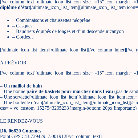
[/vc_column_text][ultimate_icon_list icon_size= »15″ icon_margin= »
diplômé d’état
[/ultimate_icon_list_item][ultimate_icon_list_item ico
– Combinaisons et chaussettes néoprène
– Casques
– Baudriers équipés de longes et d’un descendeur canyon
– Cordes…
[/ultimate_icon_list_item][/ultimate_icon_list][/vc_column_inner][/vc
À PRÉVOIR
[/vc_column_text][ultimate_icon_list icon_size= »15″ icon_margin= »
– Un
maillot de bain
– Une bonne
paire de baskets pour marcher dans l’eau
(pas de sand
– Une serviette[/ultimate_icon_list_item][ultimate_icon_list_item ico
– Une bouteille d’eau[/ultimate_icon_list_item][/ultimate_icon_list][
css= ».vc_custom_1527543205233{margin-bottom: 20px !important;}
LE RENDEZ-VOUS
D6, 06620 Courmes
Point GPS : 43.739429, 7.001912[/vc_column_text]