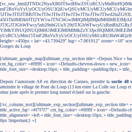
[vc_raw_html]JTNDc2NyaXB0JTIwdHlwZSUzRCUyMnRleHQl
mF2RnVuYyUyOCUyOSU3QiUwQSUyMCUyMCUyMCUyMGlmJTI
5JTIwJTI5JTBBJTIwJTIwJTIwJTIwJTIwJTIwJTIwJTIwd2luZ
45OTk0MDk0JTI2YW1wJTNCbGwlM0QlMjIlMjklM0IlMEElMjAlM
JTJGJTJGbWFwcy5nb29nbGUuY29tJTJGbWFwcyUzRmRhZGRy
YlMkYlNUQlNUQlM0UlMEElM0MlMkZzY3JpcHQlM0UlMEElMEEl
yUzRCUyMm15TmF2RnVuYyUyOCUyOSUyMiUzRUl0aW4lQzMlQTl
height= »450px » lat= »43.739429″ lng= »7.001912″ zoom= »10″ scro
Gorges du Loup
[/ultimate_google_map][ultimate_exp_section title= »Depuis Nice » ba
cnt_bg_color= »#ffffff » icon= »Defaults-chevron-down » new_icon= »D
title_font_size= »desktop:16px; » title_padding= »padding:0px; » ti
Depuis l’autoroute A8 en direction de Cannes, prendre la
sortie 48
atteindre le village de Pont du Loup (13 km entre La Colle sur Loup et 
situe juste après le premier long tunnel éclairé sur la gauche.
[/vc_column_text][/ultimate_exp_section][ultimate_exp_section title=
title_active_bg= »#f7f7f7″ cnt_bg_color= »#ffffff » icon= »Defaults
title_alignment= »left » title_font_size= »desktop:16px; » title_pa
0px !important;} »]