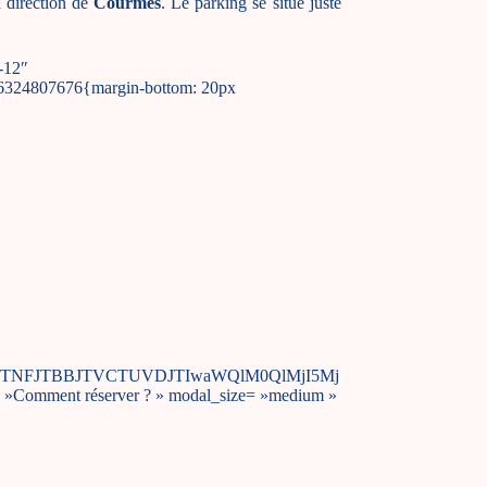
 direction de
Courmes
. Le parking se situe juste
-12″
526324807676{margin-bottom: 20px
yJTNFJTBBJTVCTUVDJTIwaWQlM0QlMjI5Mj
»Comment réserver ? » modal_size= »medium »