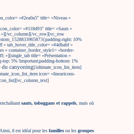
on_color= »#2ea0a5″ title= »Niveau »
icon_color= »#118d93″ title= »Sauts »
xs »][/vc_column][/vc_row][vc_row
_custom_1528833965873{padding-right: 10%
ff » tab_hover_title_color= »#4dbabf »
es » container_border_style1= »border-
; »][single_tab title= »Présentation »
-top: 5% !important;padding-bottom: 1%
e du canyoning
[/ultimate_icon_list_item]
timate_icon_list_item icon= »linearicons-
icon_list][vc_column_text]
 enchaînant
sauts, toboggans et rappels
, mais où
insi, il est idéal pour les
familles
ou les
groupes