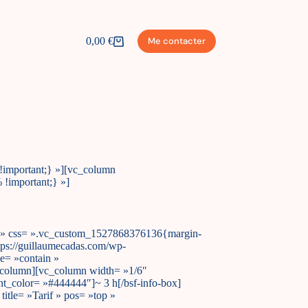
0,00
€
Me contacter
Panier
d’achat
!important;} »][vc_column
!important;} »]
.2) » css= ».vc_custom_1527868376136{margin-
tps://guillaumecadas.com/wp-
ze= »contain »
c_column][vc_column width= »1/6″
ont_color= »#444444″]~ 3 h[/bsf-info-box]
itle= »Tarif » pos= »top »