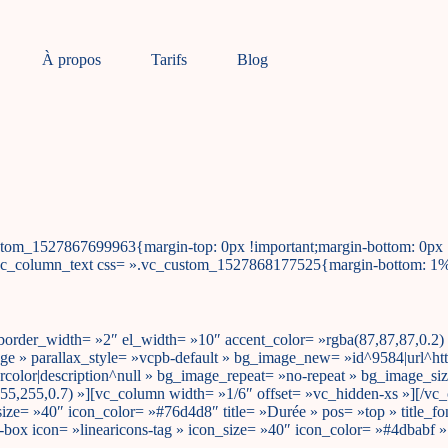
À propos
Tarifs
Blog
stom_1527867699963{margin-top: 0px !important;margin-bottom: 0px 
vc_column_text css= ».vc_custom_1527868177525{margin-bottom: 1% 
 » border_width= »2″ el_width= »10″ accent_color= »rgba(87,87,87,0
ge » parallax_style= »vcpb-default » bg_image_new= »id^9584|url^ht
tercolor|description^null » bg_image_repeat= »no-repeat » bg_image_si
255,255,0.7) »][vc_column width= »1/6″ offset= »vc_hidden-xs »][/v
_size= »40″ icon_color= »#76d4d8″ title= »Durée » pos= »top » title_f
box icon= »linearicons-tag » icon_size= »40″ icon_color= »#4dbabf » t