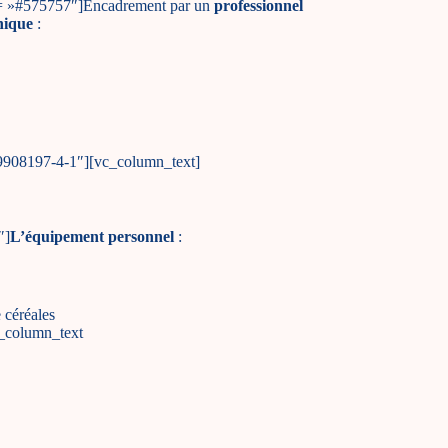
lor= »#575757″]Encadrement par un
professionnel
nique
:
039908197-4-1″][vc_column_text]
″]
L’équipement personnel
:
 céréales
c_column_text