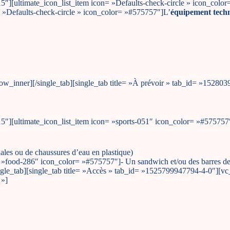
15″][ultimate_icon_list_item icon= »Defaults-check-circle » icon_co
n= »Defaults-check-circle » icon_color= »#575757″]L’
équipement tech
_row_inner][/single_tab][single_tab title= »À prévoir » tab_id= »1528
15″][ultimate_icon_list_item icon= »sports-051″ icon_color= »#575757
ales ou de chaussures d’eau en plastique)
n= »food-286″ icon_color= »#575757″]- Un sandwich et/ou des barres de
/single_tab][single_tab title= »Accès » tab_id= »1525799947794-4-0″][v
 »]