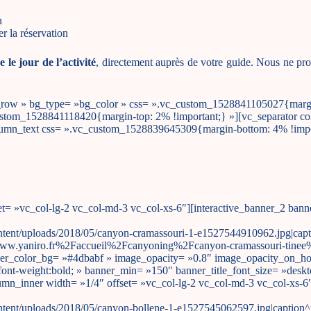
n
er la réservation
e le jour de l’activité
, directement auprès de votre guide. Nous ne pro
h_row » bg_type= »bg_color » css= ».vc_custom_1528841105027{margin
tom_1528841118420{margin-top: 2% !important;} »][vc_separator colo
lumn_text css= ».vc_custom_1528839645309{margin-bottom: 4% !impo
= »vc_col-lg-2 vc_col-md-3 vc_col-xs-6″][interactive_banner_2 banner
ent/uploads/2018/05/canyon-cramassouri-1-e1527544910962.jpg|caption
ww.yaniro.fr%2Faccueil%2Fcanyoning%2Fcanyon-cramassouri-tinee%2F
nner_color_bg= »#4dbabf » image_opacity= »0.8″ image_opacity_on_ho
ont-weight:bold; » banner_min= »150″ banner_title_font_size= »deskt
n_inner width= »1/4″ offset= »vc_col-lg-2 vc_col-md-3 vc_col-xs-6″]
ent/uploads/2018/05/canyon-bollene-1-e1527545062597.jpg|caption^nul