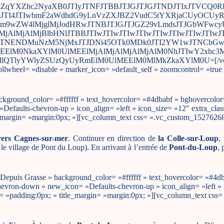
MkZqYXZhc2NyaXB0JTIyJTNFJTBBJTJGJTJGJTNDJTIxJTVCQ0
4JTIwbmF2aWdhdG9yLnVzZXJBZ2VudC5tYXRjaCUyOCUyRm
G93Lm9wZW4lMjglMjJodHRwJTNBJTJGJTJGZ29vLmdsJTJGbWF
jAlMjAlMjBlbHNlJTBBJTIwJTIwJTIwJTIwJTIwJTIwJTIwJTIw
JTNENDMuNzM5NjMxJTJDNi45OTk0MDk0JTI2YW1wJTNCbGwlM
M0NkaXYlM0UlMEElMjAlMjAlMjAlMjAlM0NhJTIwY2xhc3MlM0
yYWlyZSUzQyUyRmElM0UlMEElM0MlMkZkaXYlM0U=[/vc_raw_
llwheel= »disable » marker_icon= »default_self » zoomcontrol= »tr
ckground_color= »#ffffff » text_hovercolor= »#4dbabf » bghovercolor= 
efaults-chevron-up » icon_align= »left » icon_size= »12″ extra_class
tle_margin= »margin:0px; »][vc_column_text css= ».vc_custom_1527626
 vers Cagnes-sur-mer
. Continuer en direction de
la Colle-sur-Loup
,
le village de Pont du Loup). En arrivant à l’entrée de
Pont-du-Loup
, 
 »Depuis Grasse » background_color= »#ffffff » text_hovercolor= »#4db
-chevron-down » new_icon= »Defaults-chevron-up » icon_align= »left »
dding= »padding:0px; » title_margin= »margin:0px; »][vc_column_text 