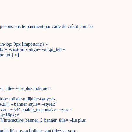
posons pas le paiement par carte de crédit pour le
-top: 0px !important;} »
r= »custom » align= »align_left »
rtant;} »]
_title= »Le plus ludique »
^null|alt^null|title^canyon-
||| » banner_style= »style2″
ver= »0.3″ enable_responsive= »yes »
op:16px; »
[interactive_banner_2 banner_title= »Le plus
l|alt^canyon bollene saut|title^canyon-