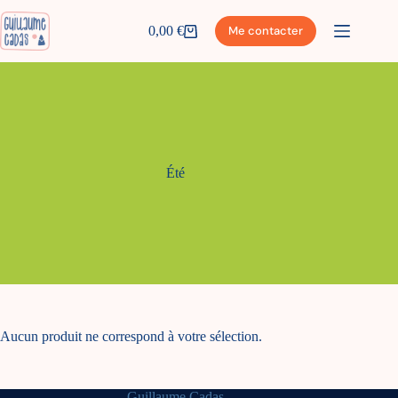
Passer
au
0,00
€
Me contacter
Panier
contenu
d’achat
Été
Aucun produit ne correspond à votre sélection.
Guillaume Cadas